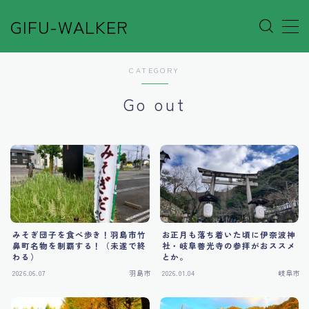
GIFU-WALKER
MENU
CATEGORY
Author’s Voice
Go out
Café&Rest.
Event
Go out
みそぎ団子を食べ歩き！羽島市竹
お正月も落ち着いた頃に伊奈波神
鼻町名物を制覇する！（未遂で終
社・岐阜善光寺の参拝がおススメ
Others
わる）
とか。
2026.06.07
羽島市
2026.01.04
岐阜市
Shop