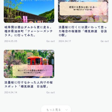
岐阜側は徳山ダムから更に走る。
淡墨桜に行くには遠いわって思っ
福井県池田町「フォーシーズンテ
た場合の桜撮影「樽見鉄道 谷汲
ラス」に行ってみた。
口駅」
2024.05.05
Go out
2024.04.17
Go out
淡墨桜に行けなかった人向けの桜
スポット「樽見鉄道 日当駅」
2024.04.14
Go out
もっと見る