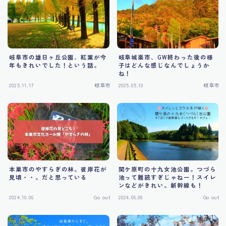
Tourism
岐阜市の雄日ヶ丘公園、紅葉が今
岐阜城楽市、GW終わった後の様
年もきれいでした！という話。
子はどんな感じなんでしょうか
ね！
2025.11.17
岐阜市
2025.05.10
岐阜市
本巣市のやすらぎの林。彼岸花が
関ケ原町の十九女池公園。つづら
見頃・・。だと思っている
池って難読すぎじゃねー！スイレ
ンなどがきれい。新幹線も！
2024.10.06
Go out
2024.06.08
Go out