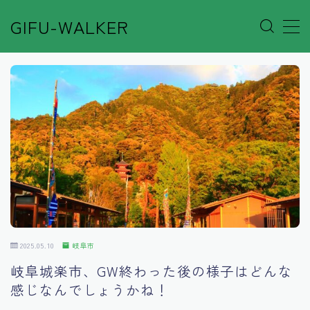
GIFU-WALKER
MENU
Author’s Voice
Café&Rest.
Event
Go out
2025.05.10
岐阜市
Others
岐阜城楽市、GW終わった後の様子はどんな
感じなんでしょうかね！
Shop