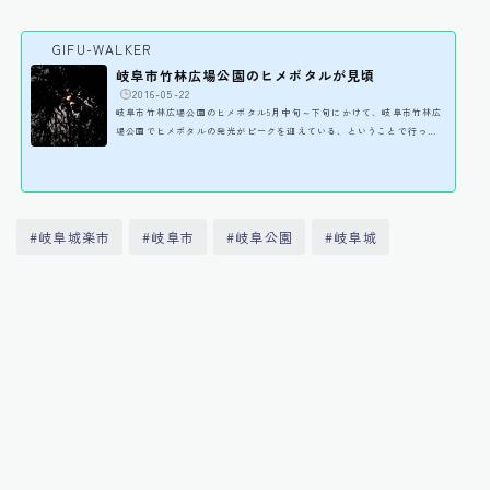
GIFU-WALKER
岐阜市竹林広場公園のヒメボタルが見頃
️
2016-05-22
岐阜市竹林広場公園のヒメボタル5月中旬～下旬にかけて、岐阜市竹林広
場公園でヒメボタルの発光がピークを迎えている、ということで行って
きた！ヒメボタルは体長が1センチ前後とゲンジボタルやヘイケボタルに
比べるとひとまわり小さく、川沿いよりは森林内に生息するらしい。発
光のしかたも歯切れがよい明滅を繰り返すが、明るさが若干弱いよう
だ。メスは後翅が退化して飛ぶことができず、草木に掴まって発光す
る。オスは飛翔しながら発光。なので、止まってる光＞メス 飛んでい
#岐阜城楽市
#岐阜市
#岐阜公園
#岐阜城
る光＞オス ということになるのだろう。 ヒメボタル...