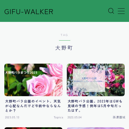
GIFU-WALKER
MENU
TAG
Author’s Voice
大野町
Café&Rest.
Event
Go out
大野町バラ公園のイベント、天気
大野町バラ公園。2023年はGWも
Others
が心配なんだけど午前中ならなん
見頃の予感！例年は5月中旬だっ
とか？
たはず。
2023.05.13
Topics
2023.05.04
西濃圏域
Shop