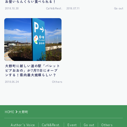
お昼いらんくらい食べられる！
2018.10.30
Café&Rest.
2018.07.11
Go out
大野町に新しい道の駅「パレット
ピアおおの」が7月11日にオープ
ンする！県内最大規模らしい？
2018.06.24
Others
Follow Me
HOME
大野町
Author’s Voice
Café&Rest.
Event
Go out
Others