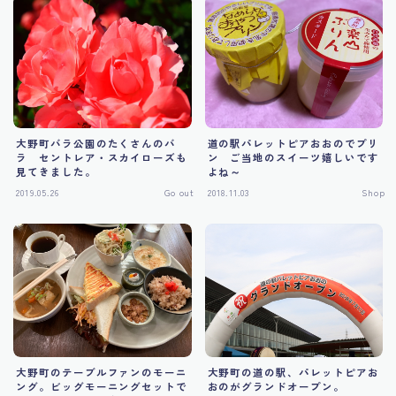
Tourism
大野町バラ公園のたくさんのバ
道の駅パレットピアおおのでプリ
ラ セントレア・スカイローズも
ン ご当地のスイーツ嬉しいです
見てきました。
よね～
2019.05.26
Go out
2018.11.03
Shop
大野町のテーブルファンのモーニ
大野町の道の駅、パレットピアお
ング。ビッグモーニングセットで
おのがグランドオープン。