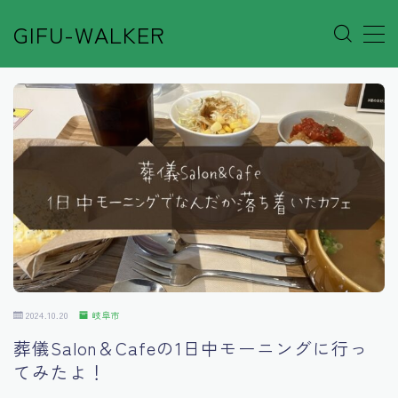
GIFU-WALKER
MENU
Author’s Voice
Café&Rest.
Event
Go out
2024.10.20
岐阜市
Others
葬儀Salon＆Cafeの1日中モーニングに行っ
てみたよ！
Shop