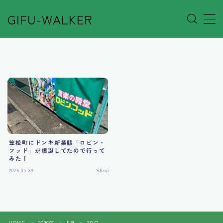
GIFU-WALKER
MENU
Author’s Voice
Café&Rest.
Event
笠松町にドンキ新業態「ロビン・
フッド」が爆誕してたので行って
Go out
みた！
2026.05.30
Shop
Others
Shop
HOME
2026年
5月
30日
＞
＞
＞