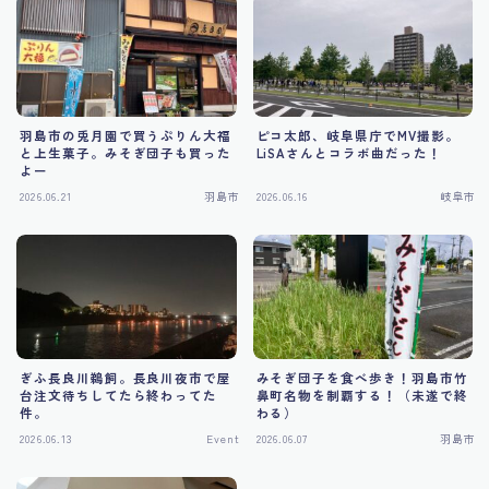
Tourism
羽島市の兎月園で買うぷりん大福
ピコ太郎、岐阜県庁でMV撮影。
と上生菓子。みそぎ団子も買った
LiSAさんとコラボ曲だった！
よー
2026.06.21
羽島市
2026.06.16
岐阜市
ぎふ長良川鵜飼。長良川夜市で屋
みそぎ団子を食べ歩き！羽島市竹
台注文待ちしてたら終わってた
鼻町名物を制覇する！（未遂で終
件。
わる）
2026.06.13
Event
2026.06.07
羽島市