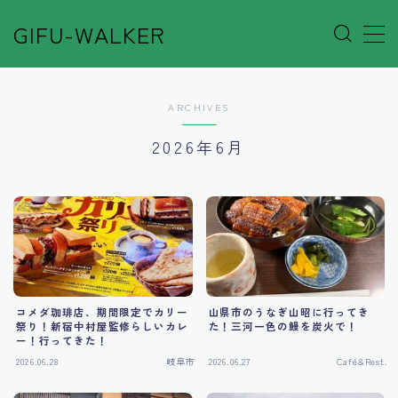
GIFU-WALKER
MENU
ARCHIVES
Author’s Voice
2026年6月
Café&Rest.
Event
Go out
コメダ珈琲店、期間限定でカリー
山県市のうなぎ山昭に行ってき
Others
祭り！新宿中村屋監修らしいカレ
た！三河一色の鰻を炭火で！
ー！行ってきた！
2026.06.28
岐阜市
2026.06.27
Café&Rest.
Shop