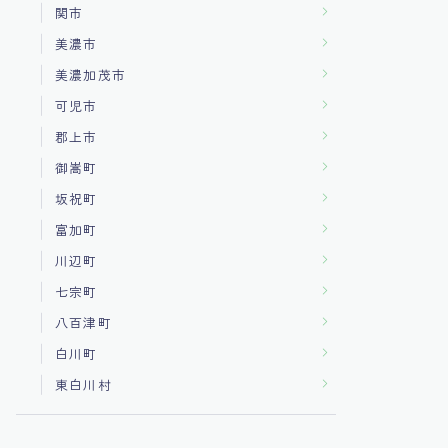
関市
美濃市
美濃加茂市
可児市
郡上市
御嵩町
坂祝町
富加町
川辺町
七宗町
八百津町
白川町
東白川村