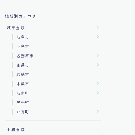
地域別カテゴリ
岐阜圏域
岐阜市
羽島市
各務原市
山県市
瑞穂市
本巣市
岐南町
笠松町
北方町
中濃圏域