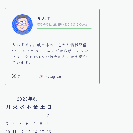
りんず
岐阜の阜は他に使いどころあるのかと
りんずです。岐阜市の中心から情報発信
中！ カフェのモーニングから新しいラン
ドマークまで様々な岐阜のなにかを紹介し
ています。
X
Instagram
2026年8月
月
火
水
木
金
土
日
1
2
3
4
5
6
7
8
9
10
11
12
13
14
15
16