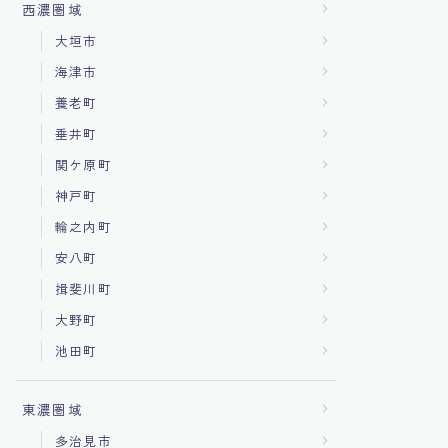
西濃圏域
大垣市
海津市
養老町
垂井町
関ケ原町
神戸町
輪之内町
安八町
揖斐川町
大野町
池田町
東濃圏域
多治見市