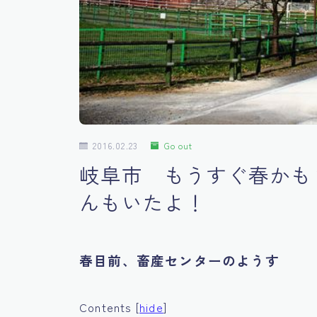
2016.02.23
Go out
岐阜市 もうすぐ春かも
んもいたよ！
春目前、畜産センターのようす
Contents
[
hide
]