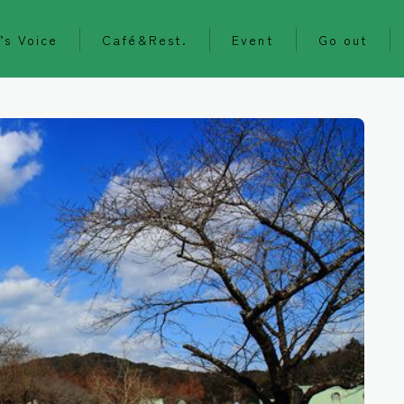
’s Voice
Café&Rest.
Event
Go out