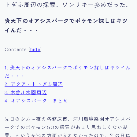
トぎふ周辺の探索。ワンリキー多めだった。
Tourism
炎天下のオアシスパークでポケモン探しはキツ
イんだ・・・
Contents
[
hide
]
1.
炎天下のオアシスパークでポケモン探しはキツイん
だ・・・
2.
アクア・トトぎふ周辺
3.
木曽川水園周辺
4.
オアシスパーク まとめ
先日の夕方～夜の各務原市、河川環境楽園オアシスパ
ークでのポケモンGOの探索があまり思わしくない結
果、というか池の方面が入れなかったので、別の日に