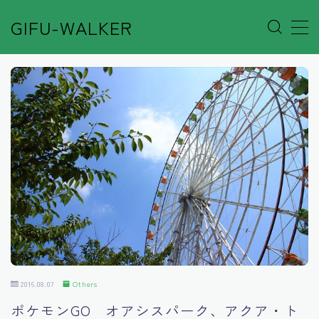
GIFU-WALKER
MENU
Author’s Voice
Café&Rest.
Event
Go out
Others
2016.08.07
Others
Shop
ポケモンGO オアシスパーク、アクア・ト