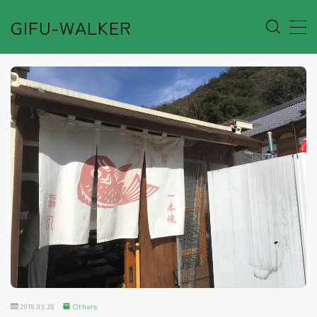
GIFU-WALKER
MENU
Author’s Voice
Café&Rest.
Event
Go out
Others
Shop
2018.03.28
Others