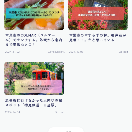
本巣市のCOLMAR（コルマー
本巣市のやすらぎの林。彼岸花が
ル）でランチする。外観から店内
見頃・・。だと思っている
まで素敵なとこ！
2024.11.02
Café&Rest.
2024.10.06
Go out
淡墨桜に行けなかった人向けの桜
スポット「樽見鉄道 日当駅」
2024.04.14
Go out