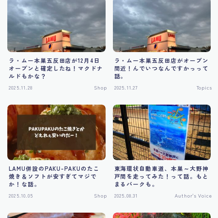
Tourism
ラ・ムー本巣五反田店が12月4日
ラ・ムー本巣五反田店がオープン
オープンと確定したね！マクドナ
間近！んでいつなんですかっって
ルドもかな？
話。
2025.11.28
Shop
2025.11.27
Topics
LAMU併設のPAKU-PAKUのたこ
東海環状自動車道、本巣～大野神
焼き＆ソフトが安すぎてマジで
戸間を走ってみた！って話。もと
か！な話。
まるパークも。
2025.10.05
Shop
2025.08.31
Author's Voice