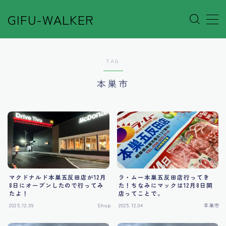
GIFU-WALKER
MENU
TAG
Author’s Voice
本巣市
Café&Rest.
Event
Go out
マクドナルド本巣五反田店が12月
ラ・ムー本巣五反田店行ってき
Others
8日にオープンしたので行ってみ
た！ちなみにマックは12月8日開
たよ！
店ってことで。
2025.12.09
Shop
2025.12.04
本巣市
Shop