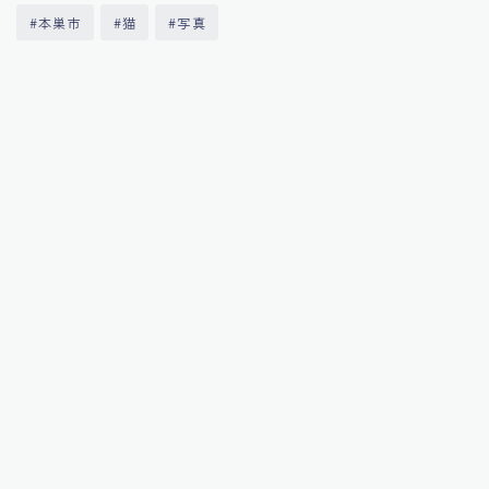
ねというイメージだったんですが、遂に岐阜県内にも併設とはいえ新規
#本巣市
#猫
#写真
にオープンしたんですね～早速行かねばならん！ってことで元町珈琲岐
南の離れモーニング＆CACAOCATに向かいました。 元町珈琲岐南の...