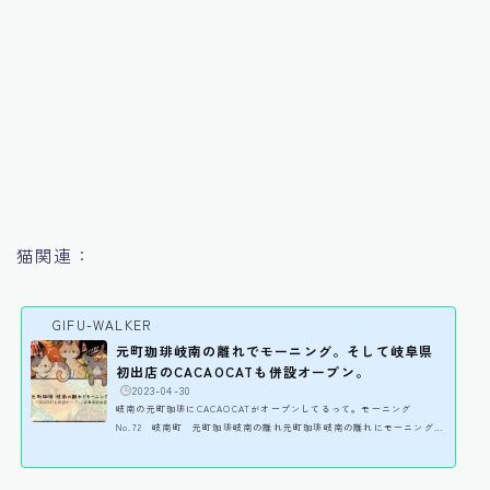
猫関連：
GIFU-WALKER
元町珈琲岐南の離れでモーニング。そして岐阜県
初出店のCACAOCATも併設オープン。
️
2023-04-30
岐南の元町珈琲にCACAOCATがオープンしてるって。モーニング
No.72 岐南町 元町珈琲岐南の離れ元町珈琲岐南の離れにモーニングに
行きました。という記事なんですが、4月28日に北海道生まれの高級チョ
コレート専門店「CACAOCAT」が店内にオープンしたんですってー！
CACAOCATと言えば個人的にイオンモール各務原に時々出店してくるよ