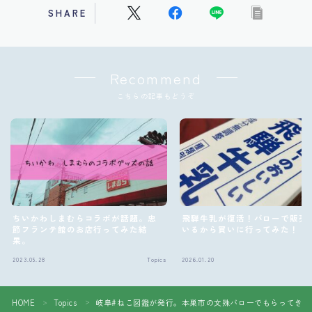
SHARE
Recommend
こちらの記事もどうぞ
ちいかわしまむらコラボが話題。忠
飛騨牛乳が復活！バローで販売
節フランテ館のお店行ってみた結
いるから買いに行ってみた！
果。
2023.05.28
Topics
2026.01.20
Follow Me
HOME
Topics
岐阜#ねこ図鑑が発行。本巣市の文殊バローでもらってきた
＞
＞