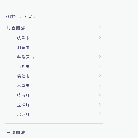
地域別カテゴリ
岐阜圏域
岐阜市
羽島市
各務原市
山県市
瑞穂市
本巣市
岐南町
笠松町
北方町
中濃圏域