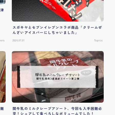
天津
スガキヤとセブンイレブンコラボ商品「クリームぜ
んざいアイスバーにしちゃいました」
hers
2026.07.01
Topics
困難
関牛乳のミルクレープアソート、今回も入手困難必
至！シェアして食べろしなボリュームでした！