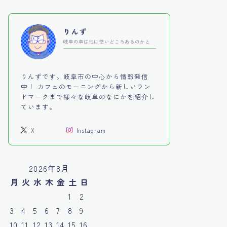
りんず
岐阜の阜は他に使いどころあるのかと
りんずです。岐阜市の中心から情報発信
中！ カフェのモーニングから新しいラン
ドマークまで様々な岐阜のなにかを紹介し
ています。
X
Instagram
2026年8月
月
火
水
木
金
土
日
1
2
3
4
5
6
7
8
9
10
11
12
13
14
15
16