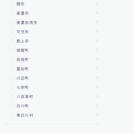
関市
美濃市
美濃加茂市
可児市
郡上市
御嵩町
坂祝町
富加町
川辺町
七宗町
八百津町
白川町
東白川村