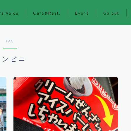
’s Voice
Café&Rest.
Event
Go out
TAG
コンビニ