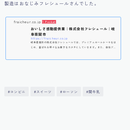
製造はおなじみフレシュールさんでした。
fraicheur.co.jp
1 Pocket
おいしさ感動提供業｜株式会社フレシュール｜岐
阜県関市
https://fraicheur.co.jp
岐阜県関市の株式会社フレシュールでは、プレミアムロールケーキをは
じめ、喜ばれる様々なお菓子をカタチにしていきます。また、自社ブラ
ンド商品を取扱うテイクアウト専門店ミノーヴや八丁味噌とチョコレー
ト組み合わせた、今までにない斬新なスイーツ「ショコりゃあて」を全
国にて販売しております。
#コンビニ
#スイーツ
#ローソン
#関牛乳