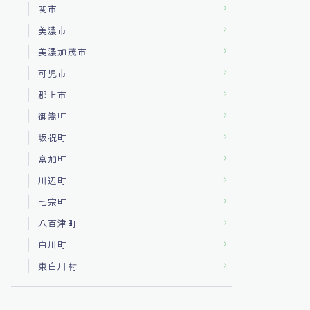
関市
美濃市
美濃加茂市
可児市
郡上市
御嵩町
坂祝町
富加町
川辺町
七宗町
八百津町
白川町
東白川村