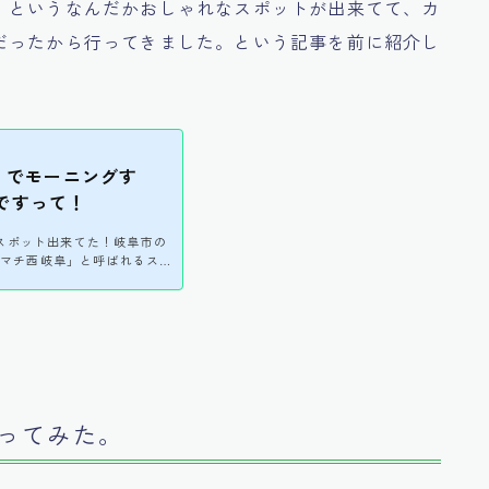
」というなんだかおしゃれなスポットが出来てて、カ
だったから行ってきました。という記事を前に紹介し
e」でモーニングす
ですって！
スポット出来てた！岐阜市の
ロクマチ西岐阜」と呼ばれるスポ
がありまして、今回モーニン
ばんわぁ＞ω＜モーニング
クマチ西岐阜のオープンと同時期
すが、モーニングサービスは
！まだまだ穴場スポットじゃな
こうお客さんいましたね！今
ってみた。