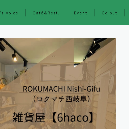
’s Voice
Café&Rest.
Event
Go out