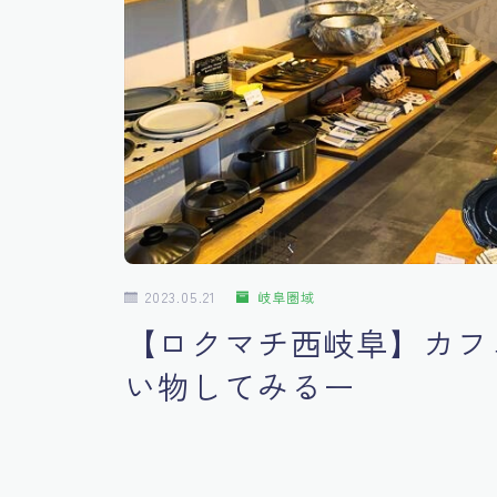
2023.05.21
岐阜圏域
【ロクマチ西岐阜】カフェ
い物してみるー