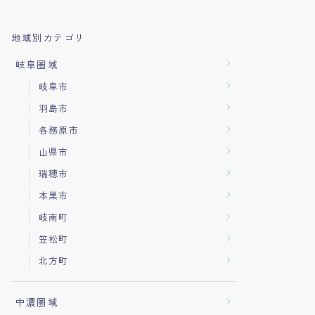
地域別カテゴリ
岐阜圏域
岐阜市
羽島市
各務原市
山県市
瑞穂市
本巣市
岐南町
笠松町
北方町
中濃圏域