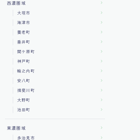
西濃圏域
大垣市
海津市
養老町
垂井町
関ケ原町
神戸町
輪之内町
安八町
揖斐川町
大野町
池田町
東濃圏域
多治見市