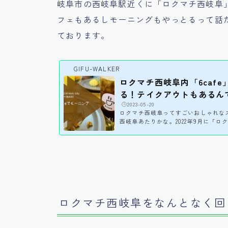
岐阜市の西岐阜駅近くに「ロクマチ西岐阜
フェもあるしモーニングもやっとるって話
ております。
GIFU-WALKER
ロクマチ西岐阜内「6caf
る！テイクアウトもあるん
️
2023-05-20
ロクマチ西岐阜ってすごいおしゃれな
西岐阜あたりかな。2022年9月に「
ットが出来てて、そこの一角にカフェ
グしてきましたよ！りんずです。こん
No.75 岐阜市 6cafeおそらくロ
に6cafeはあったかなーと思われま
2023年4月から始まったんですって
いですか！と思ったら午前中からけっ
回どんなモーニングだっ...
ロクマチ西岐阜をなんとなく回