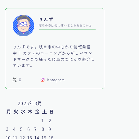
りんず
岐阜の阜は他に使いどころあるのかと
りんずです。岐阜市の中心から情報発信
中！ カフェのモーニングから新しいラン
ドマークまで様々な岐阜のなにかを紹介し
ています。
X
Instagram
2026年8月
月
火
水
木
金
土
日
1
2
3
4
5
6
7
8
9
10
11
12
13
14
15
16