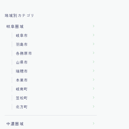
地域別カテゴリ
岐阜圏域
岐阜市
羽島市
各務原市
山県市
瑞穂市
本巣市
岐南町
笠松町
北方町
中濃圏域