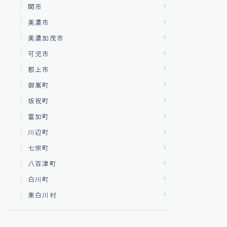
関市
美濃市
美濃加茂市
可児市
郡上市
御嵩町
坂祝町
富加町
川辺町
七宗町
八百津町
白川町
東白川村