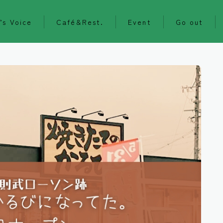
’s Voice
Café&Rest.
Event
Go out