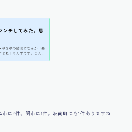
。
ランチしてみた。思
みやき亭の跡地になんか「感
すよね！りんずです。こんば
草を生やしていたんですが、
す。 アレですかね。岐阜タ
たやつでしょうか。カプサイ
すが・・。今回、その感動の
感動したｗｗｗとやっぱ草生
結果・・・。 感動の肉と
市に2件。関市に1件。岐南町にも1件ありますね