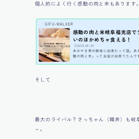
個人的によく行く感動の肉と米もあります
GIFU-WALKER
感動の肉と米岐阜福光店で
いのほかめちゃ食える！
️
2023-06-24
あみやき亭の跡地に出来たって話。あ
動の肉と米」ってお店が出来てたんで
んわぁ＞ω＜感動てｗｗｗｗと盛大に
あみやき亭の関連のお店なんだそうで
ンメンの一部がカプサイメンになって
メンはいまだに行ったことはないので
そして
肉と米にランチに行く機会があって、
やしながら行ってみたんですが、その
米、行った店舗は岐阜...
最大のライバル？さっちゃん（韓丼）も岐阜
～。