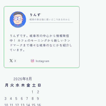
りんず
岐阜の阜は他に使いどころあるのかと
りんずです。岐阜市の中心から情報発信
中！ カフェのモーニングから新しいラン
ドマークまで様々な岐阜のなにかを紹介し
ています。
X
Instagram
2026年8月
月
火
水
木
金
土
日
1
2
3
4
5
6
7
8
9
10
11
12
13
14
15
16