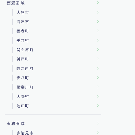
西濃圏域
大垣市
海津市
養老町
垂井町
関ケ原町
神戸町
輪之内町
安八町
揖斐川町
大野町
池田町
東濃圏域
多治見市