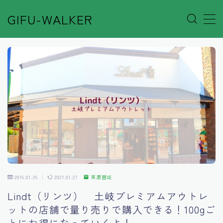
GIFU-WALKER
MENU
Author’s Voice
Café&Rest.
Event
Go out
2016.01.26
2021.01.27
東濃圏域
Others
Lindt（リンツ） 土岐プレミアムアウトレ
ットの店舗で量り売りで購入できる！100gご
Shop
とにお得になっていくよ！