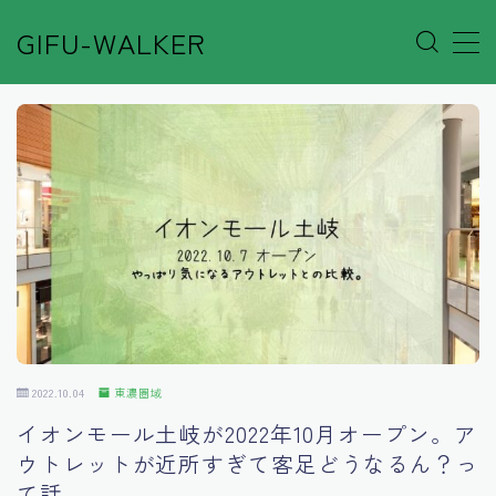
GIFU-WALKER
MENU
Author’s Voice
Café&Rest.
Event
Go out
2022.10.04
東濃圏域
Others
イオンモール土岐が2022年10月オープン。ア
ウトレットが近所すぎて客足どうなるん？っ
Shop
て話。