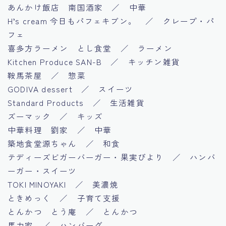
あんかけ飯店 南国酒家 ／ 中華
H’s cream 今日もパフェキブン。 ／ クレープ・パ
フェ
喜多方ラーメン とし食堂 ／ ラーメン
Kitchen Produce SAN-B ／ キッチン雑貨
鞍馬茶屋 ／ 惣菜
GODIVA dessert ／ スイーツ
Standard Products ／ 生活雑貨
ズーマック ／ キッズ
中華料理 劉家 ／ 中華
築地食堂源ちゃん ／ 和食
テディーズビガーバーガー・果実びより ／ ハンバ
ーガー・スイーツ
TOKI MINOYAKI ／ 美濃焼
ときめっく ／ 子育て支援
とんかつ とう庵 ／ とんかつ
馬力家 ／ ハンバーグ