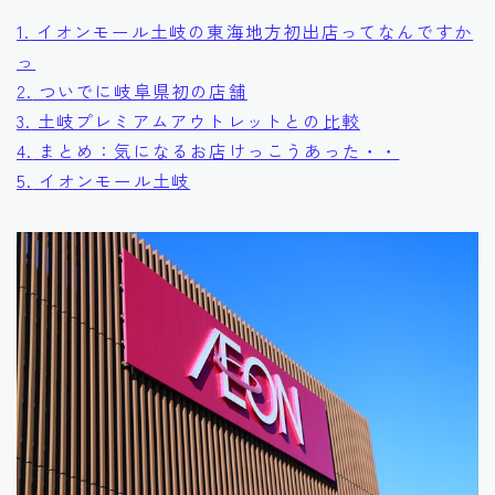
1.
イオンモール土岐の東海地方初出店ってなんですか
っ
2.
ついでに岐阜県初の店舗
3.
土岐プレミアムアウトレットとの比較
4.
まとめ：気になるお店けっこうあった・・
5.
イオンモール土岐