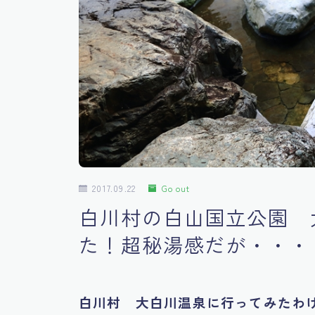
2017.09.22
Go out
白川村の白山国立公園 
た！超秘湯感だが・・・
白川村 大白川温泉に行ってみたわ