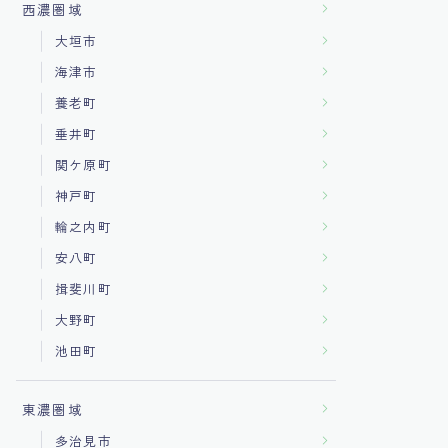
西濃圏域
大垣市
海津市
養老町
垂井町
関ケ原町
神戸町
輪之内町
安八町
揖斐川町
大野町
池田町
東濃圏域
多治見市