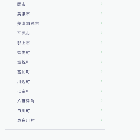
関市
美濃市
美濃加茂市
可児市
郡上市
御嵩町
坂祝町
富加町
川辺町
七宗町
八百津町
白川町
東白川村