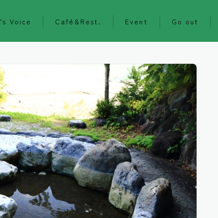
’s Voice
Café&Rest.
Event
Go out