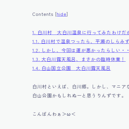
Contents
[
hide
]
1.
白川村 大白川温泉に行ってみたわけだ
1.1.
白川村で温泉つったら、平瀬のしらみ
1.2.
しかし、今回は運が悪かったらしい・
1.3.
大白川露天風呂、まさかの臨時休業！
1.4.
白山国立公園 大白川露天風呂
白川村といえば、白川郷。しかし、マニア
白山公園かもしれぬーと思うりんずです。
こんばんわぁ＞ω＜