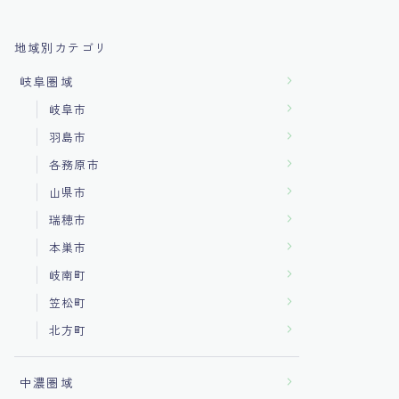
地域別カテゴリ
岐阜圏域
岐阜市
羽島市
各務原市
山県市
瑞穂市
本巣市
岐南町
笠松町
北方町
中濃圏域