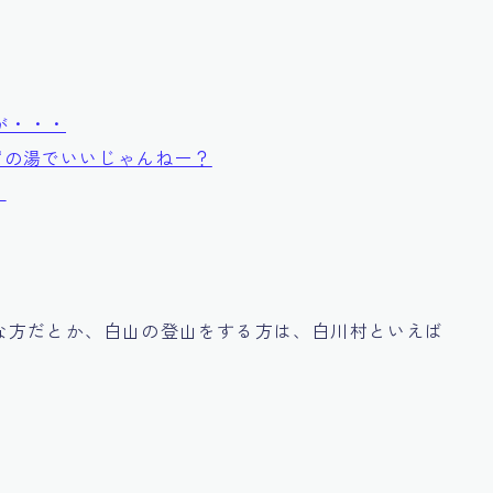
が・・・
ずの湯でいいじゃんねー？
・
な方だとか、白山の登山をする方は、白川村といえば