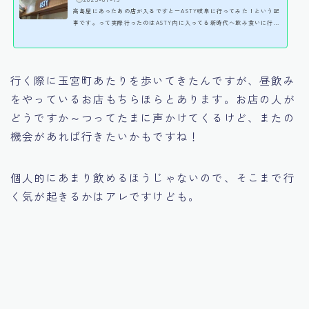
高島屋にあったあの店が入るですとーASTY岐阜に行ってみた！という記
事です。って実際行ったのはASTY内に入ってる新時代へ飲み食いに行っ
てきたんですけどね！りんずです。こんばんわぁ＞ω＜岐阜高島屋が惜し
まれつつ閉店して半年くらい経ちますが、高島屋内に入っていた店舗が
ASTY岐阜に入るぞーって話題になりましたね！ ASTY岐阜に行ってみ
た。って話ASTY岐阜の東館がリニューアルということで、新しいお店が
行く際に玉宮町あたりを歩いてきたんですが、昼飲み
入りますね！12店舗。そのうち新規店舗が9店舗だそうです。恵那川上
屋 栗市栗座TAMAIYA HANARE養老軒井ノ口珈琲焙煎所SAN...
をやっているお店もちらほらとあります。お店の人が
どうですか～つってたまに声かけてくるけど、またの
機会があれば行きたいかもですね！
個人的にあまり飲めるほうじゃないので、そこまで行
く気が起きるかはアレですけども。