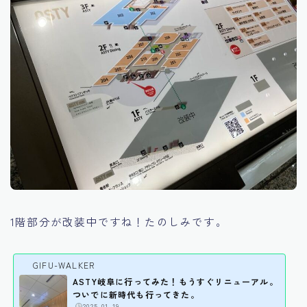
1階部分が改装中ですね！たのしみです。
GIFU-WALKER
ASTY岐阜に行ってみた！もうすぐリニューアル。
ついでに新時代も行ってきた。
️
2025-01-19