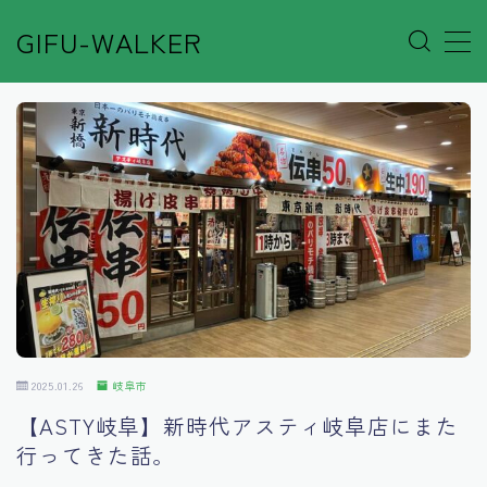
GIFU-WALKER
MENU
Author’s Voice
Café&Rest.
Event
Go out
2025.01.26
岐阜市
Others
【ASTY岐阜】新時代アスティ岐阜店にまた
行ってきた話。
Shop