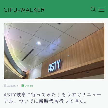
GIFU-WALKER
MENU
Author’s Voice
Café&Rest.
Event
Go out
2025.01.19
Others
Others
ASTY岐阜に行ってみた！もうすぐリニュー
アル。ついでに新時代も行ってきた。
Shop