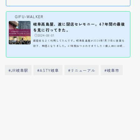
GIFU-WALKER
岐阜高島屋、遂に閉店セレモニー。47年間の最後
を見に行ってきた。
️
2024-08-01
御座候をよく利用してたんです。岐阜高島屋が2024年7月31日に営業を
終了、閉店となりました。47年間おつかれさまでした！個人的には岐阜
高島屋と言えばB1Fで御座候とか神戸コロッケをよく買っていたんです
ね。けっこう行列に並んでいた印象でしたが、最終日の今日、御座候は
なんか階段の3Fあたりまで行列が出来ていたようです。ちなみに嫁氏が
ラストだからつってたくさん買ってきた様子。めちゃ並んだとか。岐阜
#JR岐阜駅
#ASTY岐阜
#リニューアル
#岐阜市
高島屋のラストは見に行けないなーと思ってたんですが、翌日休みにな
ったのでそれじゃ遅くなってもいいから見に行くか、っ...