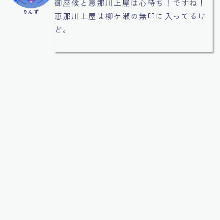
御座候と恵那川上屋は心待ち！ですね！
りんず
恵那川上屋は柳ケ瀬の無印に入ってるけ
ど。