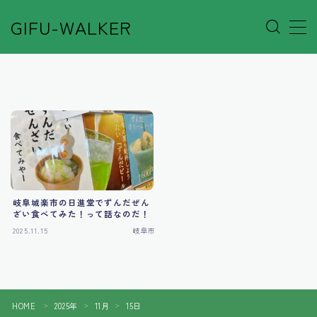
GIFU-WALKER
MENU
Author’s Voice
Café&Rest.
Event
岐阜城楽市の日進堂でずんだぜん
ざい食べてみた！って話なのだ！
Go out
2025.11.15
岐阜市
Others
Shop
HOME
2025年
11月
15日
＞
＞
＞