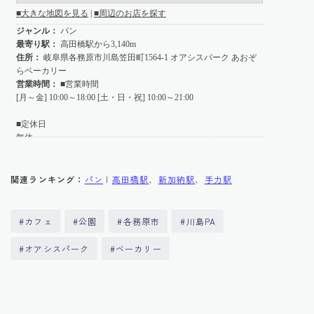
関連ランキング：
パン
|
高田橋駅
、
新加納駅
、
手力駅
#カフェ
#公園
#各務原市
#川島PA
#オアシスパーク
#ベーカリー