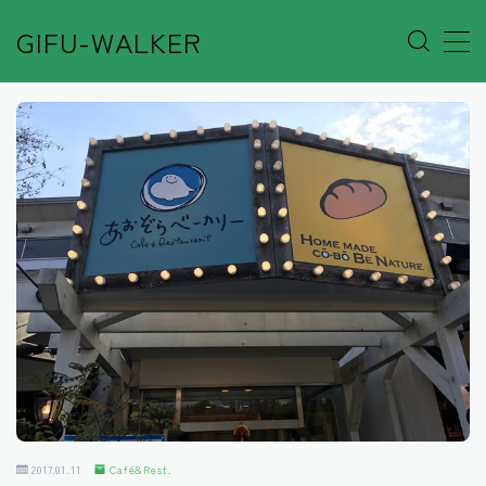
GIFU-WALKER
MENU
Author’s Voice
Café&Rest.
Event
Go out
Others
Shop
2017.01.11
Café&Rest.