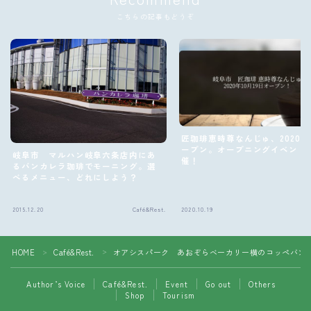
こちらの記事もどうぞ
匠珈琲恵時尊なんじゅ、2020.10
ープン。オープニングイベント
岐阜市 マルハン岐阜六条店内にあ
催！
るバンカレラ珈琲でモーニング。選
べるメニュー、どれにしよう？
2015.12.20
Café&Rest.
2020.10.19
Follow Me
HOME
Café&Rest.
オアシスパーク あおぞらベーカリー横のコッペバンズの
＞
＞
Author’s Voice
Café&Rest.
Event
Go out
Others
Shop
Tourism