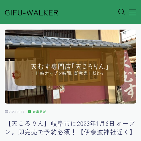
GIFU-WALKER
MENU
Author’s Voice
Café&Rest.
Event
Go out
2023.01.07
岐阜圏域
Others
【天ころりん】岐阜市に2023年1月6日オープ
ン。即完売で予約必須！【伊奈波神社近く】
Shop