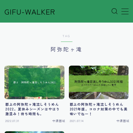
GIFU-WALKER
MENU
TAG
Author’s Voice
阿弥陀ヶ滝
Café&Rest.
Event
Go out
郡上の阿弥陀ヶ滝流しそうめん
郡上の阿弥陀ヶ滝流しそうめん
Others
2022。夏休みシーズンはやはり
2021年版。コロナ対策の中でも美
激混み！待ち時間も。
味いでねー！
2022.07.31
中濃圏域
2021.07.14
中濃圏域
Shop