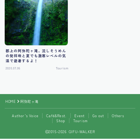
Tourism
郡上の阿弥陀ヶ滝。流しそうめん
の発祥地と夏でも激寒レベルの気
温で避暑するよ！
2020.07.06
Tourism
Follow Me
HOME
阿弥陀ヶ滝
Author’s Voice
Café&Rest.
Event
Go out
Others
Shop
Tourism
2015–2026 GIFU-WALKER