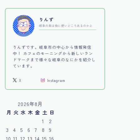
りんず
岐阜の阜は他に使いどころあるのかと
りんずです。岐阜市の中心から情報発信
中！ カフェのモーニングから新しいラン
ドマークまで様々な岐阜のなにかを紹介し
ています。
X
Instagram
2026年8月
月
火
水
木
金
土
日
1
2
3
4
5
6
7
8
9
10
11
12
13
14
15
16