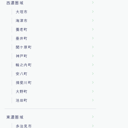
西濃圏域
大垣市
海津市
養老町
垂井町
関ケ原町
神戸町
輪之内町
安八町
揖斐川町
大野町
池田町
東濃圏域
多治見市