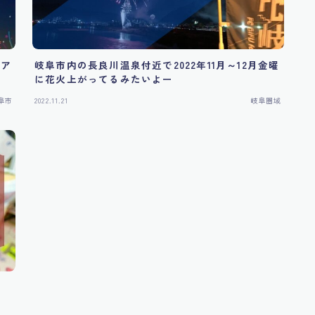
ジア
岐阜市内の長良川温泉付近で2022年11月～12月金曜
に花火上がってるみたいよー
阜市
2022.11.21
岐阜圏域
直