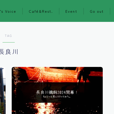
’s Voice
Café&Rest.
Event
Go out
TAG
長良川