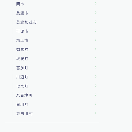
関市
美濃市
美濃加茂市
可児市
郡上市
御嵩町
坂祝町
富加町
川辺町
七宗町
八百津町
白川町
東白川村