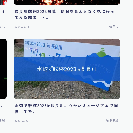
いミ
長良川鵜飼2024開幕！初日をなんとなく見に行っ
てみた結果・・。
ent
2024.05.11
岐阜市
め。
水辺で乾杯2023in長良川。うかいミュージアムで開
催してた。
圏域
2023.07.07
岐阜圏域