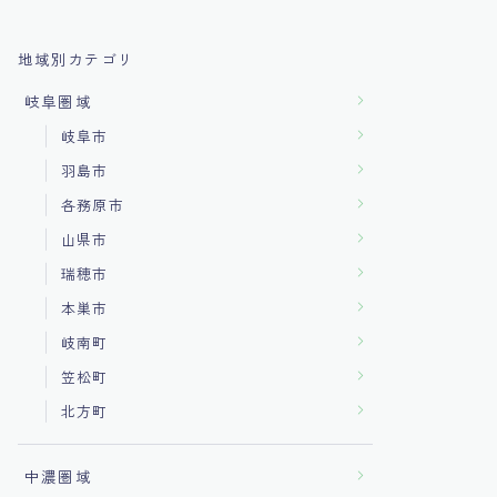
地域別カテゴリ
岐阜圏域
岐阜市
羽島市
各務原市
山県市
瑞穂市
本巣市
岐南町
笠松町
北方町
中濃圏域