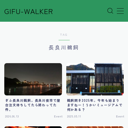
GIFU-WALKER
MENU
TAG
Author’s Voice
長良川鵜飼
Café&Rest.
Event
Go out
ぎふ長良川鵜飼。長良川夜市で屋
鵜飼開き2025年。今年も始まり
Others
台注文待ちしてたら終わってた
ますねー！うかいミュージアムで
件。
何かある？
2026.06.13
Event
2025.05.11
Event
Shop