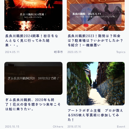
Tourism
長良川鵜飼2024開幕！初日をな
長良川鵜飼2023！期間は？料金
んとなく見に行ってみた結
は？駐車場は？いかがでしたか？
果・・。
を紹介！←機嫌悪い
2024.05.11
岐阜市
2023.05.11
Topics
ぎふ長良川鵜飼、2020年も終
了！花火の音を聴きつつ来年こそ
は船に乗りたい。
アートラボぎふ主催 プロが教え
るSNS映え写真術に参加してみ
た！
2020.10.15
Others
2018.07.16
Event