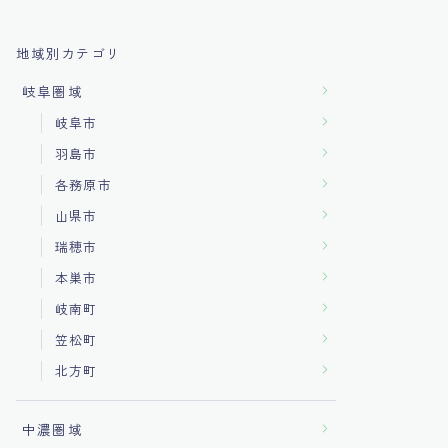
地域別カテゴリ
岐阜圏域
岐阜市
羽島市
各務原市
山県市
瑞穂市
本巣市
岐南町
笠松町
北方町
中濃圏域