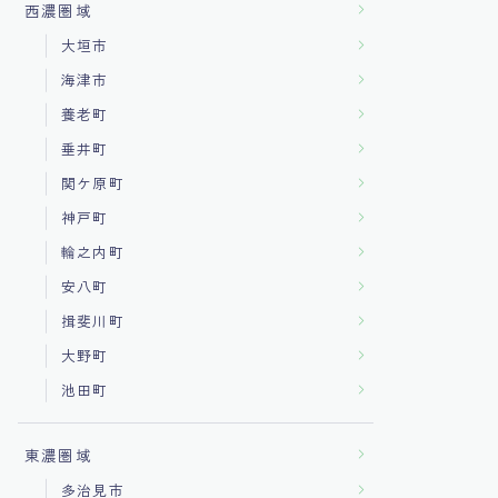
西濃圏域
大垣市
海津市
養老町
垂井町
関ケ原町
神戸町
輪之内町
安八町
揖斐川町
大野町
池田町
東濃圏域
多治見市