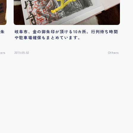
御朱
岐阜市、金の御朱印が頂ける10カ所。行列待ち時間
た
や駐車場確保もまとめています。
hers
2019.05.02
Others