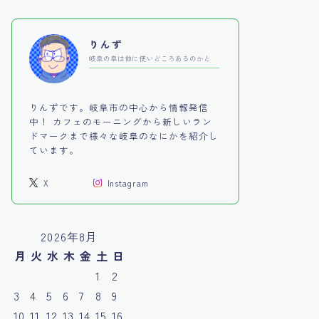
りんず
岐阜の阜は他に使いどころあるのかと
りんずです。岐阜市の中心から情報発信
中！ カフェのモーニングから新しいラン
ドマークまで様々な岐阜のなにかを紹介し
ています。
X
Instagram
2026年8月
月
火
水
木
金
土
日
1
2
3
4
5
6
7
8
9
10
11
12
13
14
15
16