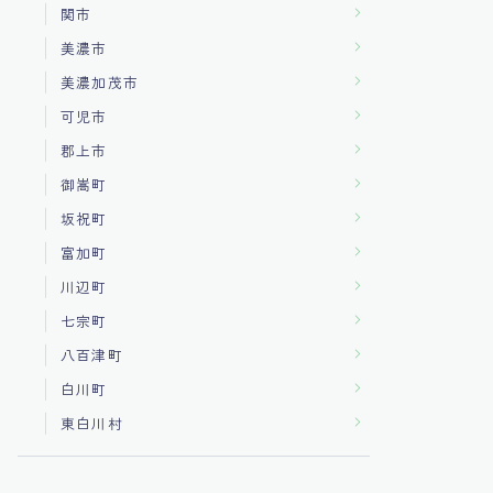
関市
美濃市
美濃加茂市
可児市
郡上市
御嵩町
坂祝町
富加町
川辺町
七宗町
八百津町
白川町
東白川村