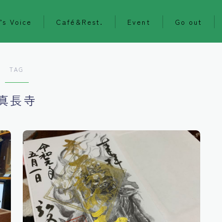
’s Voice
Café&Rest.
Event
Go out
TAG
真長寺