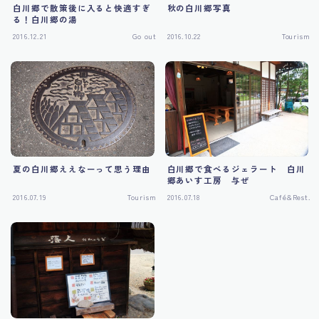
白川郷で散策後に入ると快適すぎ
秋の白川郷写真
る！白川郷の湯
2016.12.21
Go out
2016.10.22
Tourism
夏の白川郷ええなーって思う理由
白川郷で食べるジェラート 白川
郷あいす工房 与ぜ
2016.07.19
Tourism
2016.07.18
Café&Rest.