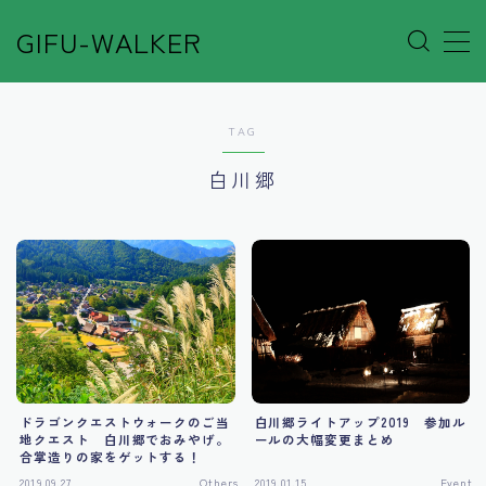
GIFU-WALKER
MENU
TAG
Author’s Voice
白川郷
Café&Rest.
Event
Go out
Others
ドラゴンクエストウォークのご当
白川郷ライトアップ2019 参加ル
地クエスト 白川郷でおみやげ。
ールの大幅変更まとめ
Shop
合掌造りの家をゲットする！
2019.09.27
Others
2019.01.15
Event