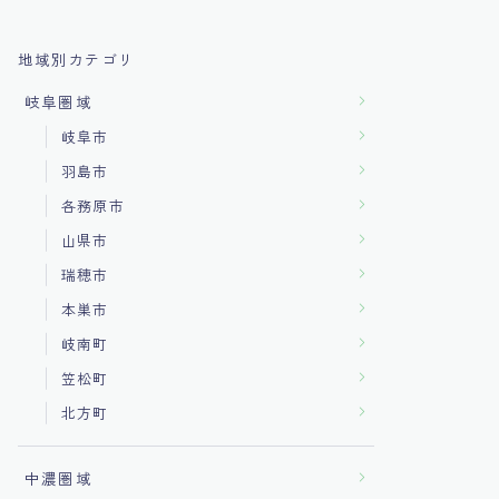
地域別カテゴリ
岐阜圏域
岐阜市
羽島市
各務原市
山県市
瑞穂市
本巣市
岐南町
笠松町
北方町
中濃圏域