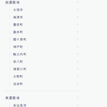
西濃圏域
大垣市
海津市
養老町
垂井町
関ケ原町
神戸町
輪之内町
安八町
揖斐川町
大野町
池田町
東濃圏域
多治見市