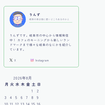
りんず
岐阜の阜は他に使いどころあるのかと
りんずです。岐阜市の中心から情報発信
中！ カフェのモーニングから新しいラン
ドマークまで様々な岐阜のなにかを紹介し
ています。
X
Instagram
2026年8月
月
火
水
木
金
土
日
1
2
3
4
5
6
7
8
9
10
11
12
13
14
15
16