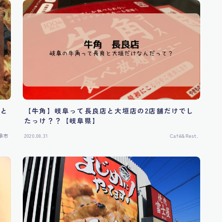
れと
【牛角】岐阜って長良店と大垣店の2店舗だけでし
たっけ？？【岐阜県】
阜市
2020.08.31
Café&Rest.