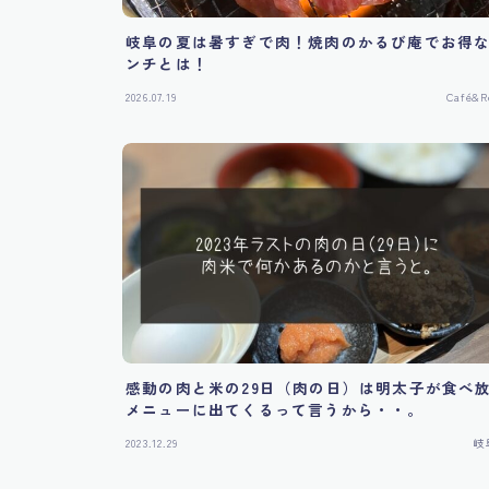
岐阜の夏は暑すぎで肉！焼肉のかるび庵でお得
ンチとは！
2026.07.19
Café&R
感動の肉と米の29日（肉の日）は明太子が食べ
メニューに出てくるって言うから・・。
2023.12.29
岐