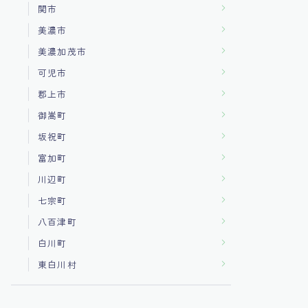
関市
美濃市
美濃加茂市
可児市
郡上市
御嵩町
坂祝町
富加町
川辺町
七宗町
八百津町
白川町
東白川村