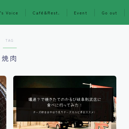
’s Voice
Café&Rest.
Event
Go out
TAG
焼肉