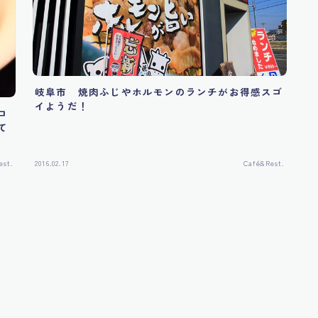
岐阜市 焼肉ふじやホルモンのランチがお得感スゴ
イようだ！
ロ
て
est.
2016.02.17
Café&Rest.