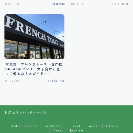
2022.10.02
岐阜圏域
2017.11.15
Café&Rest.
Tourism
本巣市 フレンチトースト専門店
BREAKのランチ 女子向けと思
って侮るな！スゴイぞ・・
2017.09.27
Café&Rest.
Follow Me
HOME
フレンチトースト
Author’s Voice
Café&Rest.
Event
Go out
Others
Shop
Tourism