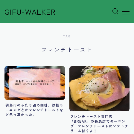
GIFU-WALKER
MENU
TAG
Author’s Voice
フレンチトースト
Café&Rest.
Event
Go out
羽島市のふたり占め珈琲、鉄板モ
Others
ーニングとかフレンチトーストな
ど色々凄かった。
フレンチトースト専門店
「BREAK」の長良店でモーニン
Shop
グ フレンチトーストにソフトク
リーム付くよ！