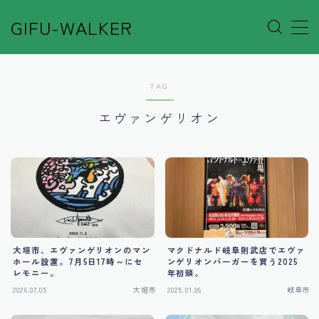
GIFU-WALKER
MENU
TAG
Author’s Voice
エヴァンゲリオン
Café&Rest.
Event
Go out
大垣市、エヴァンゲリオンのマン
マクドナルド岐阜則武店でエヴァ
Others
ホール設置。7月5日17時～にセ
ンゲリオンバーガーを買う2025
レモニー。
年初頭。
2026.07.05
大垣市
2025.01.06
岐阜市
Shop