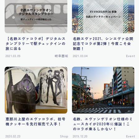
Tourism
【名鉄エヴァコラボ】デジタルス
名鉄エヴァ2021、シンエヴァ公開
タンプラリーで駅チェックインの
記念でコラボ第2弾！今度こそ全
旅に出る
制覇！
2021.03.09
岐阜圏域
2021.03.04
Event
恵那川上屋のエヴァコラボ、初号
名鉄、エヴァンゲリオン仕様のミ
機クッキーを先行販売で入手！
ュースカイが2020年に爆誕！こ
のコラボ乗るしかない！
2020.02.23
Shop
2019.12.20
Event