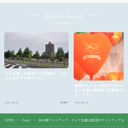
Recommend
こちらの記事もどうぞ
ピコ太郎、岐阜県庁でMV撮影。LiSA
さんとコラボ曲だった！
鮎菓子たべよー博2018に行って
よ！会場の岐阜商工会議所も新
なってた。
2026.06.16
岐阜市
2018.06.04
Follow Me
HOME
Event
白川郷ライトアップ、そして五箇山菅沼のライトアップも開
＞
＞