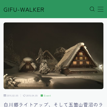
GIFU-WALKER
MENU
Author’s Voice
Café&Rest.
Event
Go out
Others
2016.02.05
2019.04.09
Event
Shop
白川郷ライトアップ、そして五箇山菅沼のラ