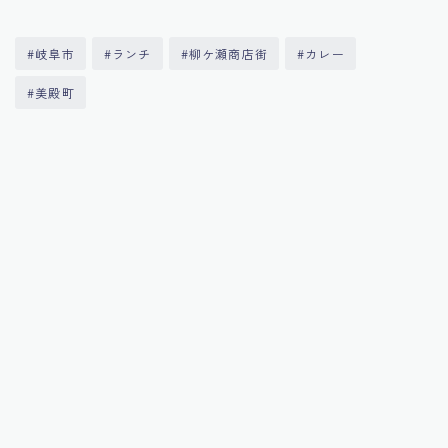
#岐阜市
#ランチ
#柳ケ瀬商店街
#カレー
#美殿町