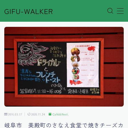
GIFU-WALKER
MENU
Author’s Voice
Café&Rest.
Event
Go out
Others
2016.03.17
2020.11.24
Café&Rest.
Shop
岐阜市 美殿町のさなえ食堂で焼きチーズカ