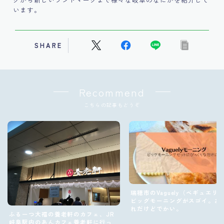
います。
SHARE
Recommend
こちらの記事もどうぞ
瑞穂市のVaguely（ベギュエリ
ビッグモーニングがスゴイ。お
れだけどでかい。
ふるーつ大福の養老軒のカフェ、JR
岐阜駅内のあんカフェ養老軒に行っ