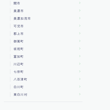
関市
美濃市
美濃加茂市
可児市
郡上市
御嵩町
坂祝町
富加町
川辺町
七宗町
八百津町
白川町
東白川村