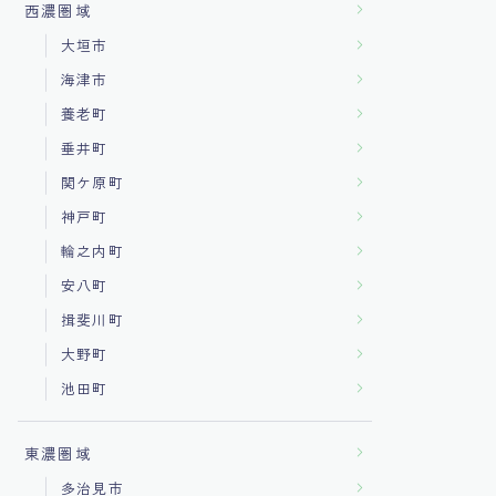
西濃圏域
大垣市
海津市
養老町
垂井町
関ケ原町
神戸町
輪之内町
安八町
揖斐川町
大野町
池田町
東濃圏域
多治見市