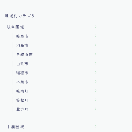
地域別カテゴリ
岐阜圏域
岐阜市
羽島市
各務原市
山県市
瑞穂市
本巣市
岐南町
笠松町
北方町
中濃圏域