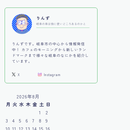
りんず
岐阜の阜は他に使いどころあるのかと
りんずです。岐阜市の中心から情報発信
中！ カフェのモーニングから新しいラン
ドマークまで様々な岐阜のなにかを紹介し
ています。
X
Instagram
2026年8月
月
火
水
木
金
土
日
1
2
3
4
5
6
7
8
9
10
11
12
13
14
15
16