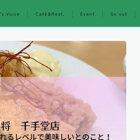
’s Voice
Café&Rest.
Event
Go out