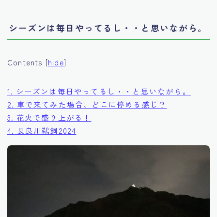
シーズンは毎日やってるし・・と思いながら。
Contents
[
hide
]
1.
シーズンは毎日やってるし・・と思いながら。
2.
車で来てみた場合、どこに停める感じ？
3.
花火で盛り上がる！
4.
長良川鵜飼2024