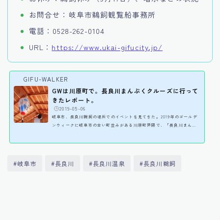
お問合せ：岐阜市鵜飼観覧船事務所
電話：0528-262-0104
URL：
https://www.ukai-gifucity.jp/
GIFU-WALKER
GWは川原町で。長良川まんぷくクルーズに行って
きたレポート。
️
2019-05-06
岐阜市、長良川鵜飼の場所でのイベントを見てきた。2019年のゴールデ
ンウィークに岐阜市の古い町並みがある川原町界隈で、「長良川まんぷ
くクルーズ」というイベントが行われていました。4月27日～29日、そし
て5月3日～5日開催。今回最終日である5日にちょっと見に行ってきまし
た。ゴールデンウィーク期間の川原町～岐阜公園周辺は大変混雑し、岐
阜公園の駐車場を中心にあたりはほぼ満車。駐車場待ちで並んでいる車
#岐阜市
#長良川
#長良川温泉
#長良川鵜飼
も見かけました。岐阜公園までそこそこ距離のある無料で停められる第3
駐車場もかなりいっぱいだったようです。この長良...