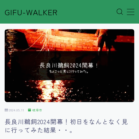
GIFU-WALKER
MENU
Author’s Voice
Café&Rest.
Event
Go out
2024.05.11
岐阜市
Others
長良川鵜飼2024開幕！初日をなんとなく見
に行ってみた結果・・。
Shop