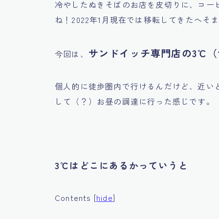
冷やしたぬきそばのお店を皮切りに、コー
ね！2022年1月現在では移転してきたへ
サンドイッチ専門店の3℃
今回は、
個人的に徒歩圏内で行けるんだけど、近い
して（？）お昼の調達に行った感じです。
3℃はどこにあるかっていうと
Contents
[
hide
]