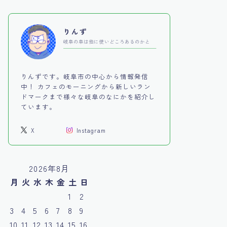
りんず
岐阜の阜は他に使いどころあるのかと
りんずです。岐阜市の中心から情報発信
中！ カフェのモーニングから新しいラン
ドマークまで様々な岐阜のなにかを紹介し
ています。
X
Instagram
2026年8月
月
火
水
木
金
土
日
1
2
3
4
5
6
7
8
9
10
11
12
13
14
15
16