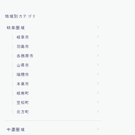
地域別カテゴリ
岐阜圏域
岐阜市
羽島市
各務原市
山県市
瑞穂市
本巣市
岐南町
笠松町
北方町
中濃圏域