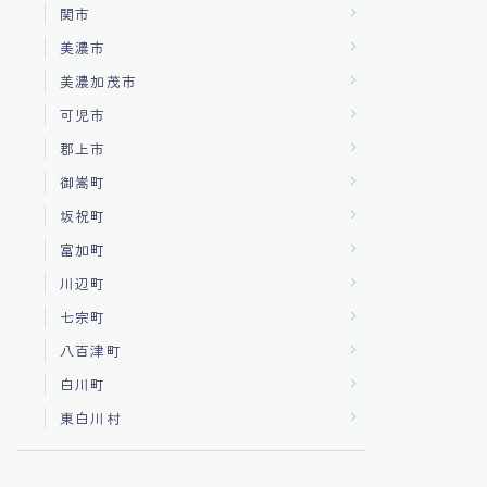
関市
美濃市
美濃加茂市
可児市
郡上市
御嵩町
坂祝町
富加町
川辺町
七宗町
八百津町
白川町
東白川村