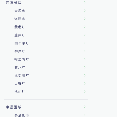
西濃圏域
大垣市
海津市
養老町
垂井町
関ケ原町
神戸町
輪之内町
安八町
揖斐川町
大野町
池田町
東濃圏域
多治見市