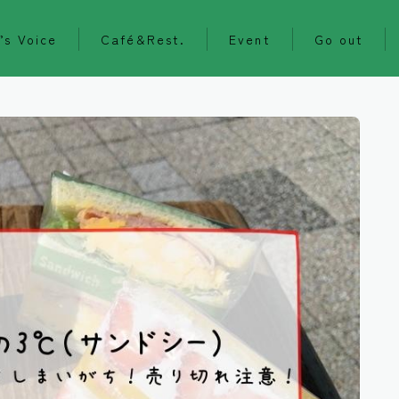
’s Voice
Café&Rest.
Event
Go out