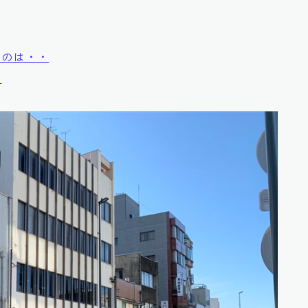
ものは・・
）