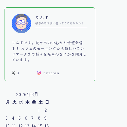
りんず
岐阜の阜は他に使いどころあるのかと
りんずです。岐阜市の中心から情報発信
中！ カフェのモーニングから新しいラン
ドマークまで様々な岐阜のなにかを紹介し
ています。
X
Instagram
2026年8月
月
火
水
木
金
土
日
1
2
3
4
5
6
7
8
9
10
11
12
13
14
15
16