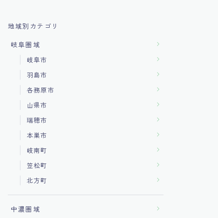
地域別カテゴリ
岐阜圏域
岐阜市
羽島市
各務原市
山県市
瑞穂市
本巣市
岐南町
笠松町
北方町
中濃圏域