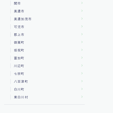
関市
美濃市
美濃加茂市
可児市
郡上市
御嵩町
坂祝町
富加町
川辺町
七宗町
八百津町
白川町
東白川村