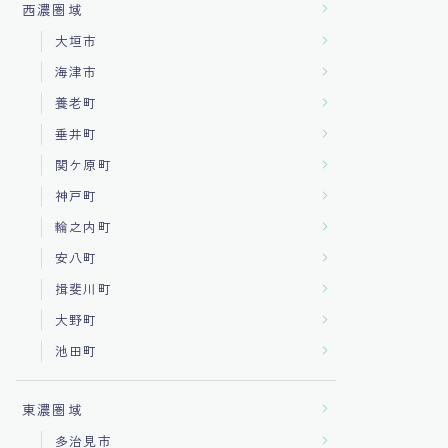
西濃圏域
大垣市
海津市
養老町
垂井町
関ケ原町
神戸町
輪之内町
安八町
揖斐川町
大野町
池田町
東濃圏域
多治見市