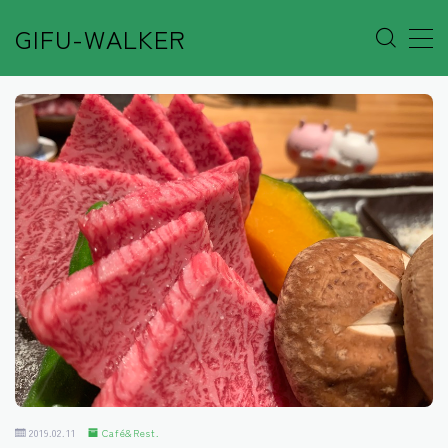
GIFU-WALKER
MENU
Author’s Voice
Café&Rest.
Event
Go out
Others
Shop
2019.02.11
Café&Rest.