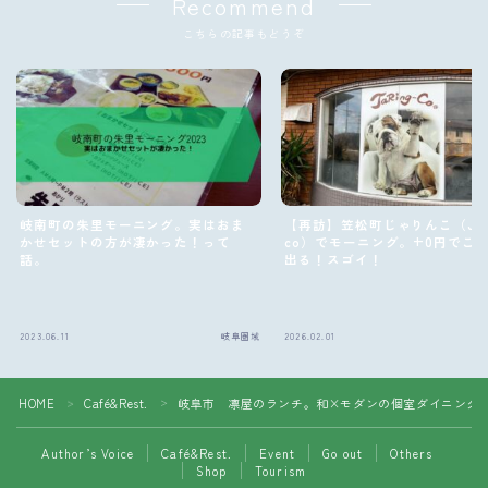
Recommend
こちらの記事もどうぞ
岐南町の朱里モーニング。実はおま
【再訪】笠松町じゃりんこ（JaRi
かせセットの方が凄かった！って
co）でモーニング。+0円でこ
話。
出る！スゴイ！
2023.06.11
岐阜圏域
2026.02.01
Caf
Follow Me
HOME
Café&Rest.
岐阜市 凛屋のランチ。和×モダンの個室ダイニング
＞
＞
Author’s Voice
Café&Rest.
Event
Go out
Others
Shop
Tourism