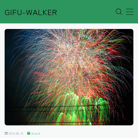
GIFU-WALKER
MENU
Author’s Voice
Café&Rest.
Event
Go out
Others
Shop
2019.08.19
Event