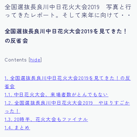
全国選抜長良川中日花火大会2019 写真と行
Tourism
ってきたレポート。そして来年に向けて・・
全国選抜長良川中日花火大会2019を見てきた！
の反省会
Contents
[
hide
]
1.
全国選抜長良川中日花火大会2019を見てきた！の反
省会
1.1.
中日花火大会、来場者数がとんでもない
1.2.
全国選抜長良川中日花火大会2019 やはりすごか
った！
1.3.
20時半、花火大会もファイナル
1.4.
まとめ