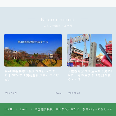
Recommend
こちらの記事もどうぞ
第48回各務原市桜まつり行ってき
玉性院節分つり込み祭り見に行
た！2024年は開花遅れがちっぽいけ
みた。なお豆まきは熾烈を極
ど。
め・・？
2024.04.02
Event
2026.02.03
Follow Me
HOME
Event
全国選抜長良川中日花火大会2019 写真と行ってきたレポ
＞
＞