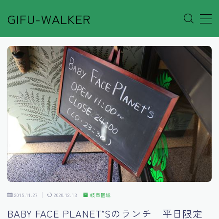
GIFU-WALKER
MENU
Author’s Voice
Café&Rest.
Event
Go out
Others
2015.11.27
2020.12.13
岐阜圏域
Shop
BABY FACE PLANET’Sのランチ 平日限定