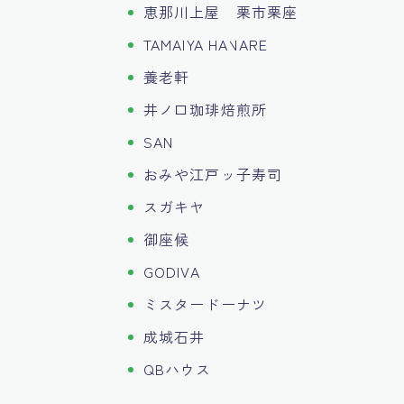
恵那川上屋 栗市栗座
TAMAIYA HANARE
養老軒
井ノ口珈琲焙煎所
SAN
おみや江戸ッ子寿司
スガキヤ
御座候
GODIVA
ミスタードーナツ
成城石井
QBハウス