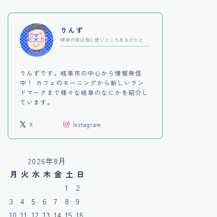
りんず
岐阜の阜は他に使いどころあるのかと
りんずです。岐阜市の中心から情報発信
中！ カフェのモーニングから新しいラン
ドマークまで様々な岐阜のなにかを紹介し
ています。
X
Instagram
2026年8月
月
火
水
木
金
土
日
1
2
3
4
5
6
7
8
9
10
11
12
13
14
15
16