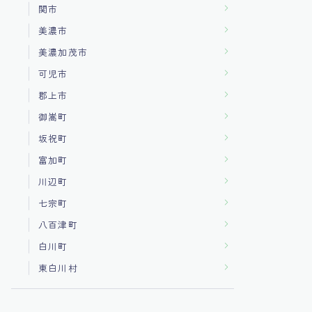
関市
美濃市
美濃加茂市
可児市
郡上市
御嵩町
坂祝町
富加町
川辺町
七宗町
八百津町
白川町
東白川村