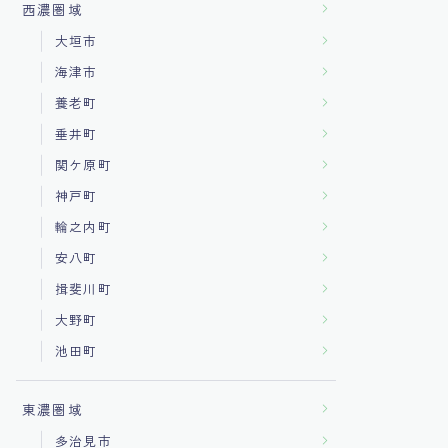
西濃圏域
大垣市
海津市
養老町
垂井町
関ケ原町
神戸町
輪之内町
安八町
揖斐川町
大野町
池田町
東濃圏域
多治見市