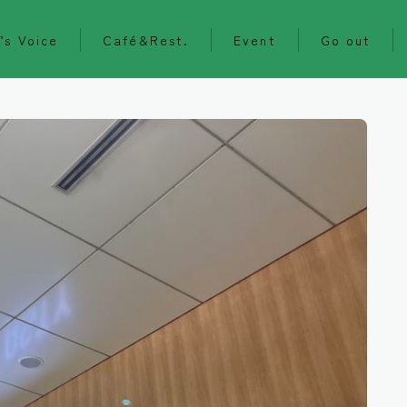
’s Voice
Café&Rest.
Event
Go out