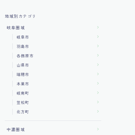
地域別カテゴリ
岐阜圏域
岐阜市
羽島市
各務原市
山県市
瑞穂市
本巣市
岐南町
笠松町
北方町
中濃圏域