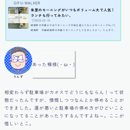
GIFU-WALKER
朱里のモーニングがいつもボリューム大で人気！
ランチも行ってみたい。
️
2023-02-19
岐南町の朱里がやはりモーニングの域を超えてるとかモーニングNo.70
岐南町 朱里岐南町の朱里でモーニングしてきましたよー。りんずで
す。こんばんわぁ＞ω＜テレビ番組のPS純金でもおなじみになっている
ここ。モーニングの内容がもうランチで定食レベルよね！と有名ですね
～。だいぶ前から時々行ってるんですが、ブログ記事にするのは初だっ
たっけ・・。別ブログで書いた気もするけども。時間帯によっては席待
ちってことも。とりあえず行ってみたよ！ 朱里のモーニングけっこう昔
からやってた気がする岐南町の朱里。目の前の道...
あった模様(・ω・)
りんず
相変わらず駐車場がカオスでどうにもならん！って状
態だったんですが、憤慨しつつなんとか停めることが
できました。運が悪いと駐車場の停め方がひどいこと
になってることがあったりするんですよね～。ここが
惜しいとこ。