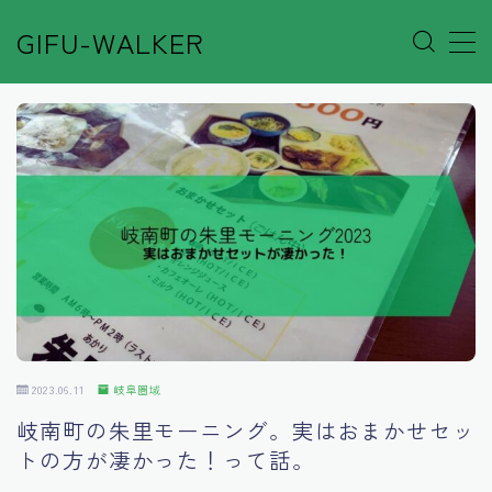
GIFU-WALKER
MENU
Author’s Voice
Café&Rest.
Event
Go out
2023.06.11
岐阜圏域
Others
岐南町の朱里モーニング。実はおまかせセッ
トの方が凄かった！って話。
Shop