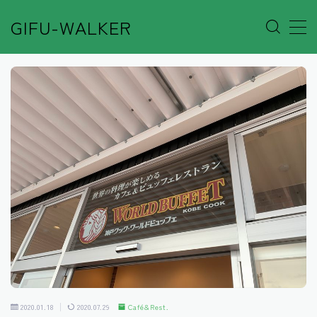
GIFU-WALKER
MENU
Author’s Voice
Café&Rest.
Event
Go out
Others
Shop
2020.01.18
2020.07.29
Café&Rest.