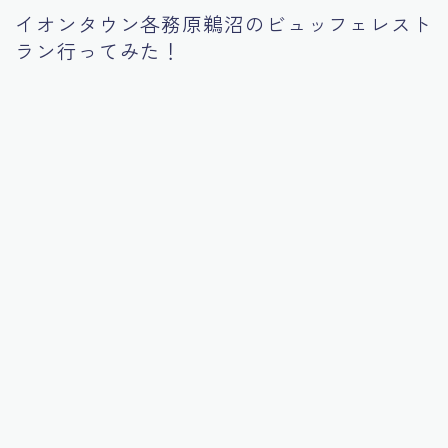
イオンタウン各務原鵜沼のビュッフェレスト
Tourism
ラン行ってみた！