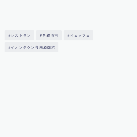
#レストラン
#各務原市
#ビュッフェ
#イオンタウン各務原鵜沼