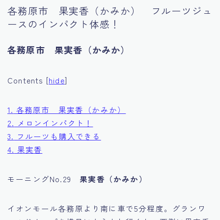
各務原市 果実香（かみか） フルーツジュ
Tourism
ースのインパクト体感！
各務原市 果実香（かみか）
Contents
[
hide
]
1.
各務原市 果実香（かみか）
2.
メロンインパクト！
3.
フルーツも購入できる
4.
果実香
モーニングNo.29
果実香（かみか）
イオンモール各務原より南に車で5分程度。グランワ