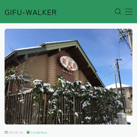
GIFU-WALKER
MENU
Author’s Voice
Café&Rest.
Event
Go out
Others
Shop
2017.01.20
Café&Rest.