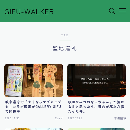
GIFU-WALKER
MENU
TAG
Author’s Voice
聖地巡礼
Café&Rest.
Event
Go out
岐阜県庁で「やくならマグカップ
映画ひみつのなっちゃん。が気に
Others
も」コラボ展示がGALLERY GIFU
なると思ったら、舞台が郡上八幡
で開催中
だった件。
2025.11.30
Event
2022.12.25
中濃圏域
Shop