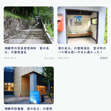
飛騨市の気多若宮神社 君の名
君の名は。の聖地巡礼 宮川町の
は。の聖地巡礼
バス停は思いのほか遠かった！
2016.10.14
Tourism
2016.10.11
飛騨市
飛騨市図書館 君の名は。の聖地