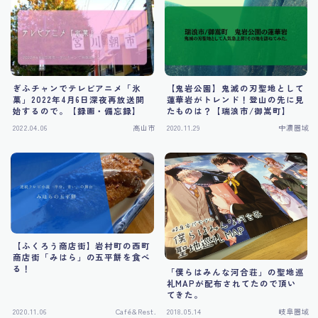
Tourism
ぎふチャンでテレビアニメ「氷
【鬼岩公園】鬼滅の刃聖地として
菓」2022年4月6日深夜再放送開
蓮華岩がトレンド！登山の先に見
始するので。【録画・備忘録】
たものは？【瑞浪市/御嵩町】
2022.04.06
高山市
2020.11.29
中濃圏域
【ふくろう商店街】岩村町の西町
商店街「みはら」の五平餅を食べ
る！
「僕らはみんな河合荘」の聖地巡
礼MAPが配布されてたので頂い
てきた。
2020.11.06
Café&Rest.
2018.05.14
岐阜圏域