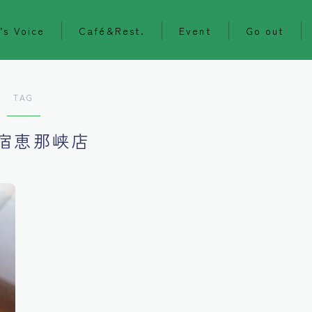
’s Voice
Café&Rest.
Event
Go out
TAG
宿恵那峡店