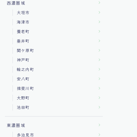
西濃圏域
大垣市
海津市
養老町
垂井町
関ケ原町
神戸町
輪之内町
安八町
揖斐川町
大野町
池田町
東濃圏域
多治見市