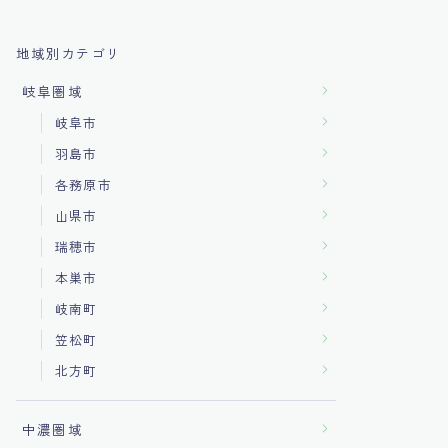
地域別カテゴリ
岐阜圏域
岐阜市
羽島市
各務原市
山県市
瑞穂市
本巣市
岐南町
笠松町
北方町
中濃圏域