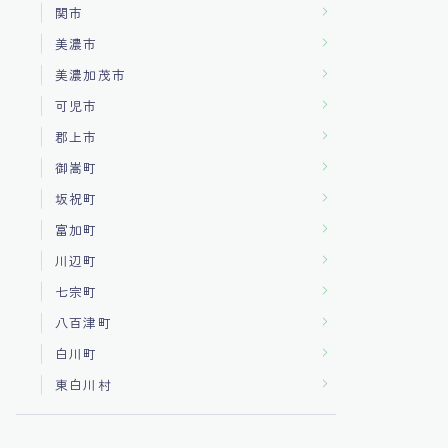
関市
美濃市
美濃加茂市
可児市
郡上市
御嵩町
坂祝町
富加町
川辺町
七宗町
八百津町
白川町
東白川村