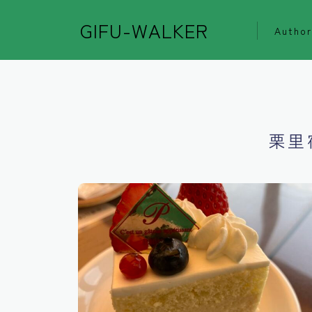
GIFU-WALKER
Author
栗里