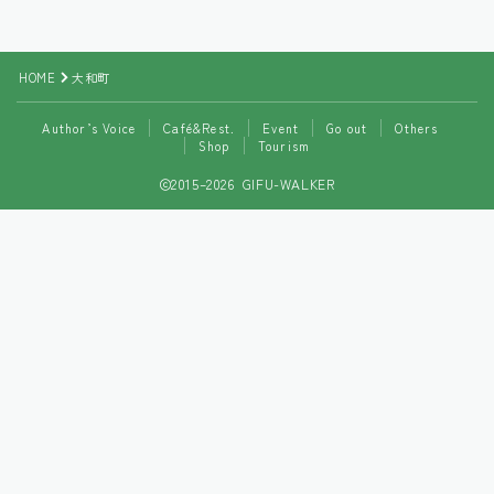
Tourism
HOME
大和町
Author’s Voice
Café&Rest.
Event
Go out
Others
Shop
Tourism
2015–2026 GIFU-WALKER
Follow Me