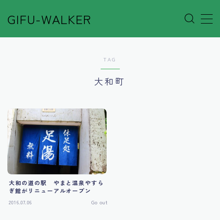
GIFU-WALKER
MENU
TAG
Author’s Voice
大和町
Café&Rest.
Event
Go out
Others
大和の道の駅 やまと温泉やすら
ぎ館がリニューアルオープン
2016.07.06
Go out
Shop