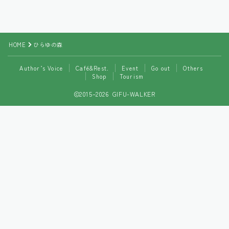
Tourism
HOME
ひらゆの森
Author’s Voice
Café&Rest.
Event
Go out
Others
Shop
Tourism
2015–2026 GIFU-WALKER
Follow Me