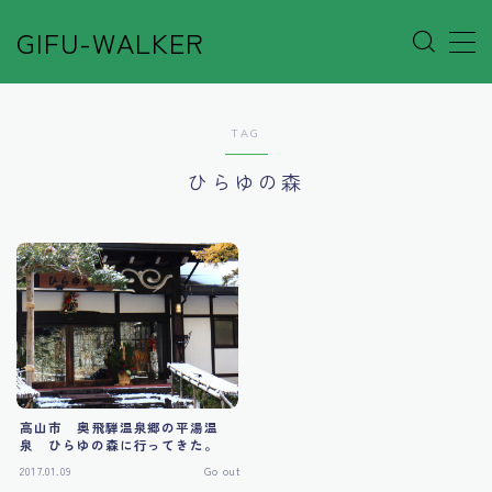
GIFU-WALKER
MENU
TAG
Author’s Voice
ひらゆの森
Café&Rest.
Event
Go out
Others
高山市 奥飛騨温泉郷の平湯温
泉 ひらゆの森に行ってきた。
Shop
2017.01.09
Go out